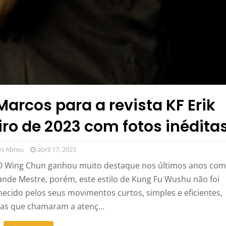
Marcos para a revista KF Erik
iro de 2023 com fotos inédita
s Abreu
abril 17, 2023
 O Wing Chun ganhou muito destaque nos últimos anos com
rande Mestre, porém, este estilo de Kung Fu Wushu não foi
hecido pelos seus movimentos curtos, simples e eficientes,
icas que chamaram a atenç…