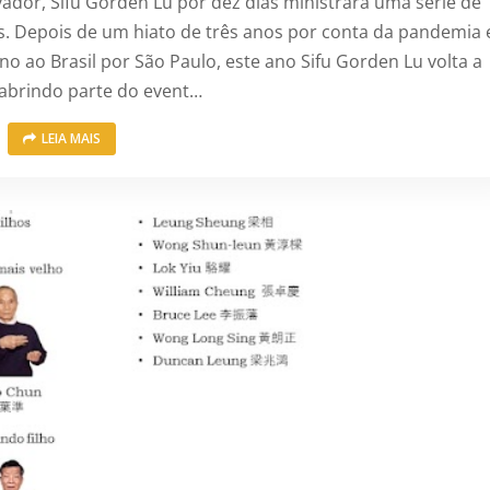
vador, Sifu Gorden Lu por dez dias ministrará uma série de
os. Depois de um hiato de três anos por conta da pandemia 
ao Brasil por São Paulo, este ano Sifu Gorden Lu volta a
 abrindo parte do event…
LEIA MAIS