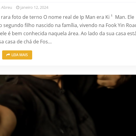
 Abreu
janeiro 12, 2024
ra foto de terno O nome real de Ip Man era Ki ¹ Man. Ele
 segundo filho nascido na família, vivendo na Fook Yin Roa
ele é bem conhecida naquela área. Ao lado da sua casa est
a casa de chá de Fos…
LEIA MAIS