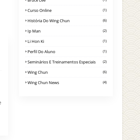
Bruce Lee
Curso Online
(1)
História Do Wing Chun
(6)
Ip Man
(2)
Li Hon Ki
(1)
Perfil Do Aluno
(1)
Seminários E Treinamentos Especiais
(2)
Wing Chun
(6)
Wing Chun News
(4)
e